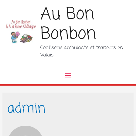
Aller
Au Bon
au
contenu
Bonbon
Confiserie ambulante et traiteurs en
Valais
Menu
principal
admin