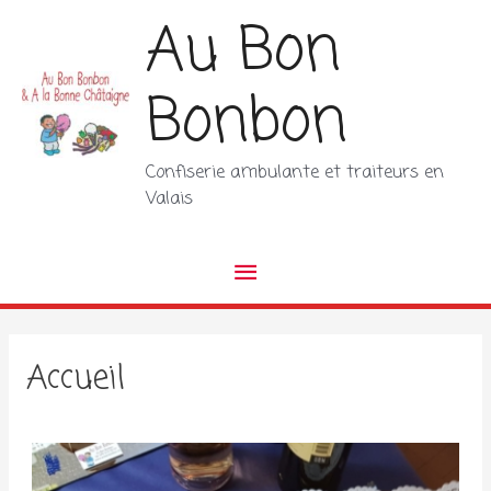
Aller
Au Bon
au
contenu
Bonbon
Confiserie ambulante et traiteurs en
Valais
Menu
principal
Accueil