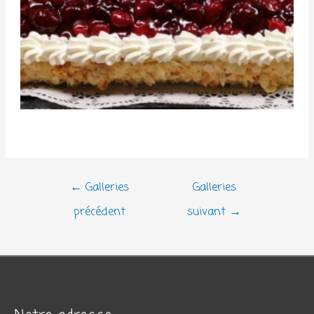
Navigation
←
Galleries
Galleries
de
précédent
suivant
→
l’article