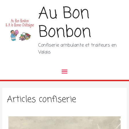
Aller
Au Bon
au
contenu
Bonbon
Confiserie ambulante et traiteurs en
Valais
Menu
principal
Articles confiserie