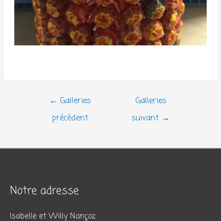
Navigation
←
Galleries
Galleries
de
précédent
suivant
→
l’article
Notre adresse
Isabelle et Willy Nançoz